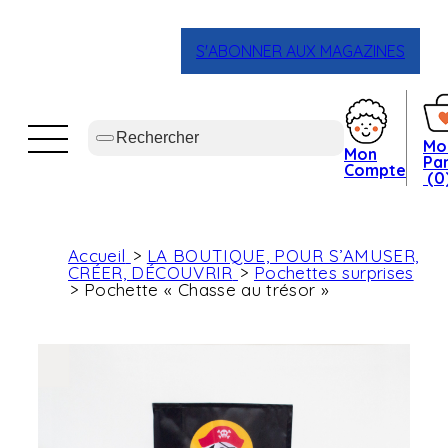
S'ABONNER AUX MAGAZINES
Mo
Mon
Pan
Compte
(0
Accueil
LA BOUTIQUE, POUR S’AMUSER,
CRÉER, DÉCOUVRIR
Pochettes surprises
Pochette « Chasse au trésor »