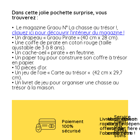
Dans cette jolie pochette surprise, vous
trouverez :
• Le magazine Graou N° La chasse au trésor !,
cliquez ici pour découvrir l’intérieur du magazine !
• Un drapeau « Graou Pirate » (40 cm x 28 cm).
• Une coiffe de pirate en coton rouge (taille
ajustable de 3 à 8 ans).
• Un cache-oeil « pirate » en feutrine.
• Un paper toy pour construire son coffre à trésor
en papier.
• 10 pièces d’or.
• Un jeu de l’oie « Carte au trésor « (42 cm x 29,7
cm).
• Un livret de jeu pour organiser une chasse au
trésor à la maison.
Service
Livraison
Abonnement
Maison
Paiement
client
rapide et
dans le
indépen
100%
aux
offerte sur
monde
et fière
sécurisé
petits
l'abonnement
entier
l'être !
soins