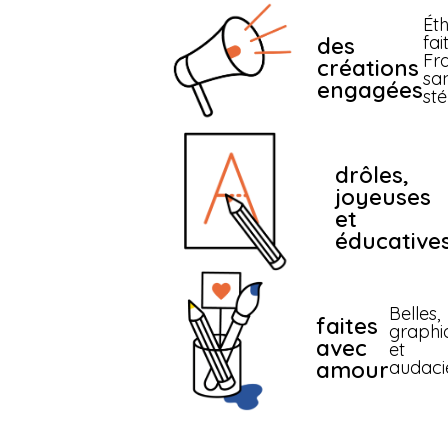
Éth
fai
des
Fr
créations
sa
engagées
st
drôles,
joyeuses
et
éducative
Belles,
faites
graphi
avec
et
amour
audaci