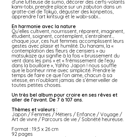
d’une lutteuse de sumo, décorer des cerfs-volants
kami-tobi, prendre place sur un zabuton dans un
gratte-ciel de Tokyo, déguster des konpeitos,
apprendre l’art kintsugi et le wabi-sabi…
En harmonie avec la nature
Qu’elles cultivent, nourrissent, réparent, imaginent,
étudient, soignent, contemplent, s’entraînent…
chaque jour, ces huit femmes accomplissent leurs
gestes avec plaisir et humilité. Du hanami, la «
contemplation des fleurs de cerisiers » au
matsukaze qui signifie à la fois « bruissement du
vent dans les pins » et « frémissement de l’eau
dans la bouilloire », Yahho Japon ! nous souffle
que le bonheur rime avec simplicité. Prendre le
temps de faire ce que l’on aime, chacun à sa
vitesse, en n’oubliant jamais de s’émerveiller de
toutes petites choses.
Un très bel album pour croire en ses rêves et
aller de l’avant. De 7 à 107 ans.
Thèmes et valeurs :
Japon / Femmes / Métiers / Enfance / Voyage /
Art de vivre / Parcours de vie / Sobriété heureuse.
Format : 19,5 x 26 cm
92 pages