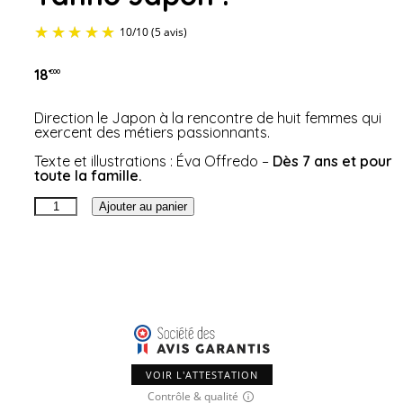
18
€00
Direction le Japon à la rencontre de huit femmes qui
exercent des métiers passionnants.
Texte et illustrations : Éva Offredo
–
Dès 7 ans et pour
toute la famille.
10
/
10
(5 avis)
quantité
Ajouter au panier
de
Yahho
Japon
!
VOIR L'ATTESTATION
Contrôle & qualité