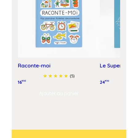
Raconte-moi
Le Super Week
(5)
16
€90
24
€90
Ajouter au panier
Ajouter