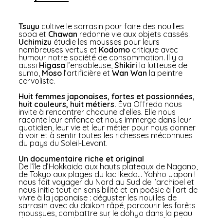
Tsuyu
cultive le sarrasin pour faire des nouilles
soba et
Chawan
redonne vie aux objets cassés.
Uchimizu
étudie les mousses pour leurs
nombreuses vertus et
Kodomo
critique avec
humour notre société de consommation. Il y a
aussi
Higasa
l’ensableuse,
Shikiri
la lutteuse de
sumo,
Moso
l’artificière et
Wan Wan
la peintre
cervoliste.
Huit femmes japonaises, fortes et passionnées,
huit couleurs, huit métiers.
Éva Offredo nous
invite à rencontrer chacune d’elles. Elle nous
raconte leur enfance et nous immerge dans leur
quotidien, leur vie et leur métier pour nous donner
à voir et à sentir toutes les richesses méconnues
du pays du Soleil-Levant.
Un documentaire riche et original
De l’île d’Hokkaido aux hauts plateaux de Nagano,
de Tokyo aux plages du lac Ikeda… Yahho Japon !
nous fait voyager du Nord au Sud de l’archipel et
nous initie tout en sensibilité et en poésie à l’art de
vivre à la japonaise : déguster les nouilles de
sarrasin avec du daikon râpé, parcourir les forêts
moussues, combattre sur le dohyo dans la peau