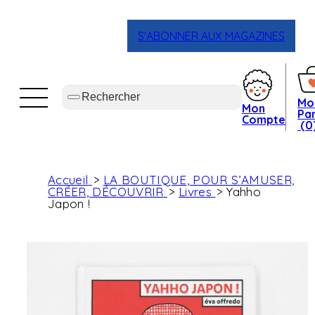
S'ABONNER AUX MAGAZINES
Mo
Mon
Pan
Compte
(0
Accueil
LA BOUTIQUE, POUR S’AMUSER,
CRÉER, DÉCOUVRIR
Livres
Yahho
Japon !