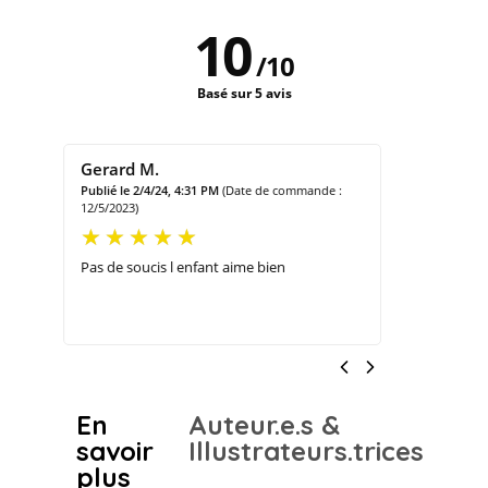
10
/
10
Basé sur 5 avis
Gerard M.
Liza L.
 :
Publié le 2/4/24, 4:31 PM
(Date de commande :
Publié le 5/
12/5/2023)
3/23/2023)
ussi
Pas de soucis l enfant aime bien
Très beaux 
et très orig
beaucoup.
En
Auteur.e.s &
Fe
savoir
Illustrateurs.trices
plus