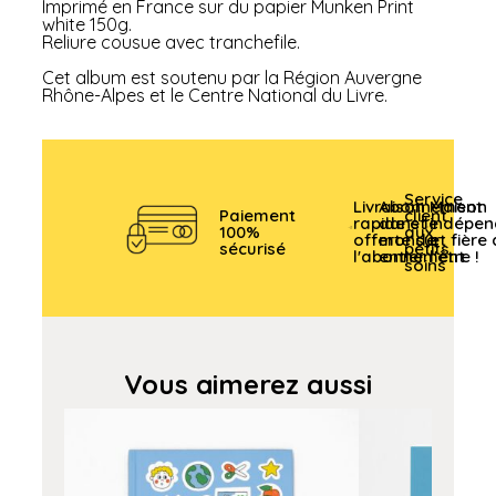
Imprimé en France sur du papier Munken Print
white 150g.
Reliure cousue avec tranchefile.
Cet album est soutenu par la Région Auvergne
Rhône-Alpes et le Centre National du Livre.
Service
Livraison
Abonnement
Maison
Paiement
client
rapide et
dans le
indépen
100%
aux
offerte sur
monde
et fière
sécurisé
petits
l'abonnement
entier
l'être !
soins
Vous aimerez aussi