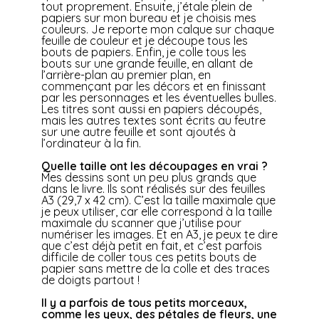
tout proprement. Ensuite, j’étale plein de
papiers sur mon bureau et je choisis mes
couleurs. Je reporte mon calque sur chaque
feuille de couleur et je découpe tous les
bouts de papiers. Enfin, je colle tous les
bouts sur une grande feuille, en allant de
l’arrière-plan au premier plan, en
commençant par les décors et en finissant
par les personnages et les éventuelles bulles.
Les titres sont aussi en papiers découpés,
mais les autres textes sont écrits au feutre
sur une autre feuille et sont ajoutés à
l’ordinateur à la fin.
Quelle taille ont les découpages en vrai ?
Mes dessins sont un peu plus grands que
dans le livre. Ils sont réalisés sur des feuilles
A3 (29,7 x 42 cm). C’est la taille maximale que
je peux utiliser, car elle correspond à la taille
maximale du scanner que j’utilise pour
numériser les images. Et en A3, je peux te dire
que c’est déjà petit en fait, et c’est parfois
difficile de coller tous ces petits bouts de
papier sans mettre de la colle et des traces
de doigts partout !
Il y a parfois de tous petits morceaux,
comme les yeux, des pétales de fleurs, une