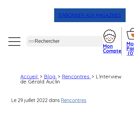
S'ABONNER AUX MAGAZINES
Mo
Mon
Pan
Compte
(0
Accueil
Blog
Rencontres
L’interview
de Gérald Auclin
Le
29 juillet 2022
dans
Rencontres