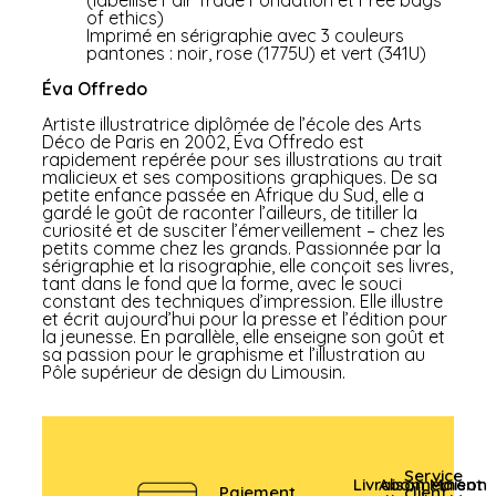
(labellisé Fair Trade Fondation et Free bags
of ethics)
Imprimé en sérigraphie avec 3 couleurs
pantones : noir, rose (1775U) et vert (341U)
Éva Offredo
Artiste illustratrice diplômée de l’école des Arts
Déco de Paris en 2002, Éva Offredo est
rapidement repérée pour ses illustrations au trait
malicieux et ses compositions graphiques. De sa
petite enfance passée en Afrique du Sud, elle a
gardé le goût de raconter l’ailleurs, de titiller la
curiosité et de susciter l’émerveillement – chez les
petits comme chez les grands. Passionnée par la
sérigraphie et la risographie, elle conçoit ses livres,
tant dans le fond que la forme, avec le souci
constant des techniques d’impression. Elle illustre
et écrit aujourd’hui pour la presse et l’édition pour
la jeunesse. En parallèle, elle enseigne son goût et
sa passion pour le graphisme et l’illustration au
Pôle supérieur de design du Limousin.
Service
Livraison
Abonnement
Maison
Paiement
client