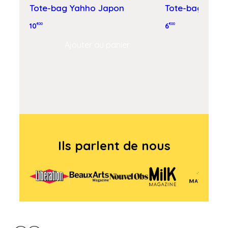
Tote-bag Yahho Japon
Tote-bag Grao
10
€00
6
€00
Ajouter au panier
Ajouter
Ils parlent de nous