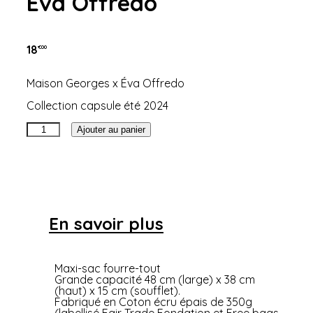
Éva Offredo
18
€00
Maison Georges x Éva Offredo
Collection capsule été 2024
quantité
Ajouter au panier
de
Cabas
de
balade
par
Éva
Offredo
En savoir plus
Maxi-sac fourre-tout
Grande capacité 48 cm (large) x 38 cm
(haut) x 15 cm (soufflet).
Fabriqué en Coton écru épais de 350g