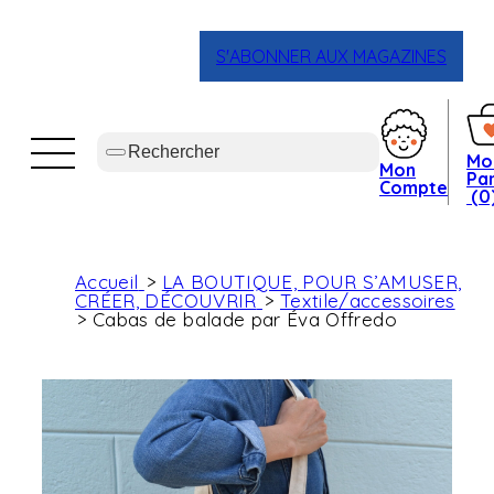
S'ABONNER AUX MAGAZINES
Mo
Mon
Pan
Compte
(0
Accueil
LA BOUTIQUE, POUR S’AMUSER,
CRÉER, DÉCOUVRIR
Textile/accessoires
Cabas de balade par Éva Offredo