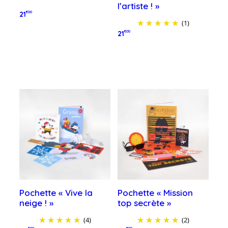
l’artiste ! »
21
€00
(1)
Ajouter au panier
21
€00
Ajouter au panier
Pochette « Vive la
Pochette « Mission
neige ! »
top secrète »
(4)
(2)