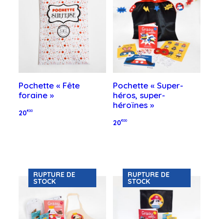
Pochette « Fête
Pochette « Super-
foraine »
héros, super-
héroïnes »
20
€00
20
€00
Ajouter au panier
Lire la suite
RUPTURE DE
RUPTURE DE
STOCK
STOCK