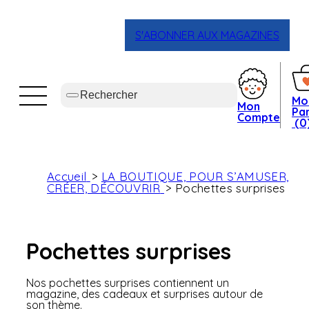
S'ABONNER AUX MAGAZINES
Mo
Mon
Pan
Compte
(0
Accueil
LA BOUTIQUE, POUR S’AMUSER,
CRÉER, DÉCOUVRIR
Pochettes surprises
Pochettes surprises
Nos pochettes surprises contiennent un
magazine, des cadeaux et surprises autour de
son thème.