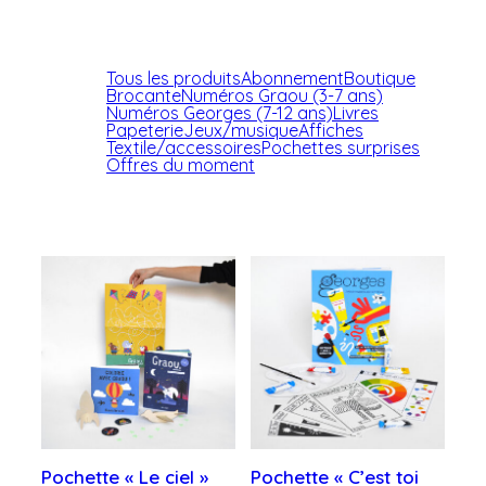
Tous les produits
Abonnement
Boutique
Brocante
Numéros Graou (3-7 ans)
Numéros Georges (7-12 ans)
Livres
Papeterie
Jeux/musique
Affiches
Textile/accessoires
Pochettes surprises
Offres du moment
Pochette « Le ciel »
Pochette « C’est toi