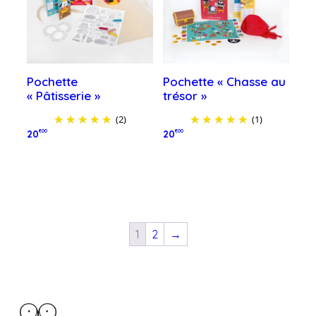
Pochette
Pochette « Chasse au
« Pâtisserie »
trésor »
(2)
(1)
20
€00
20
€00
Lire la suite
Lire la suite
1
2
→