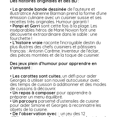
Des histoires originales et des BD :
•
La grande bande dessinée
de l’auteure et
illustratrice Adrienne Barman prend la forme d’une
émission culinaire avec un cuisinier suisse et ses
recettes très originales. Humour garanti !
•
Panpi et Gorri
sont cette fois à la plage. Les
inséparables héros de Marie Novion font une
découverte extraordinaire dans le sable : une
fourchette !
•
L’histoire vraie
raconte l’incroyable destin du
plus illustres des chefs cuisiniers et pâtissiers
français : Antonin Carême. Inventeur de l’éclair,
des pièces montées et de la toque de cuisinier.
Des jeux plein d’humour pour apprendre en
s’amusant :
•
Les carottes sont cuites
, un défi pour aider
Georges à utiliser son nouvel autocuiseur avec
des temps de cuisson à additionner et des modes
de cuissons à découvrir.
•
Un repas à composer
pour apprendre à
préparer un menu équilibré.
•
Un parcours
parsemé d’ustensiles de cuisine
pour aider Simone et Georges à reconnaitre les
objets de la cuisine.
•
De l’observation avec
: un jeu des 12