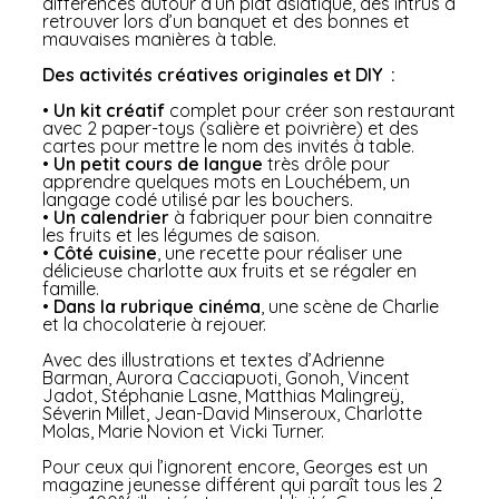
différences autour d’un plat asiatique, des intrus à
retrouver lors d’un banquet et des bonnes et
mauvaises manières à table.
Des activités créatives originales et DIY :
•
Un kit créatif
complet pour créer son restaurant
avec 2 paper-toys (salière et poivrière) et des
cartes pour mettre le nom des invités à table.
•
Un petit cours de langue
très drôle pour
apprendre quelques mots en Louchébem, un
langage codé utilisé par les bouchers.
•
Un calendrier
à fabriquer pour bien connaitre
les fruits et les légumes de saison.
•
Côté cuisine
, une recette pour réaliser une
délicieuse charlotte aux fruits et se régaler en
famille.
•
Dans la rubrique cinéma
, une scène de Charlie
et la chocolaterie à rejouer.
Avec des illustrations et textes d’Adrienne
Barman, Aurora Cacciapuoti, Gonoh, Vincent
Jadot, Stéphanie Lasne, Matthias Malingreÿ,
Séverin Millet, Jean-David Minseroux, Charlotte
Molas, Marie Novion et Vicki Turner.
Pour ceux qui l’ignorent encore, Georges est un
magazine jeunesse différent qui paraît tous les 2