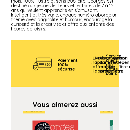
mois. 100% illustré et sans publicité, Georges est
destiné aux jeunes lecteurs et lectrices de 7 à 12
ans qui veulent apprendre en s’amusant.
Intelligent et très varié, chaque numéro aborde un
thème avec originalité et humour, encourage la
curiosité et la créativité et offre aux enfants des
heures de loisirs.
Service
Livraison
Abonnement
Maison
Paiement
client
rapide et
dans le
indépen
100%
aux
offerte sur
monde
et fière
sécurisé
petits
l'abonnement
entier
l'être !
soins
Vous aimerez aussi
7-12 ANS
7-12 ANS