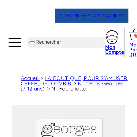
S'ABONNER AUX MAGAZINES
Mo
Mon
Pan
Compte
(0
Accueil
LA BOUTIQUE, POUR S’AMUSER,
CRÉER, DÉCOUVRIR
Numéros Georges
(7-12 ans)
N° Fourchette