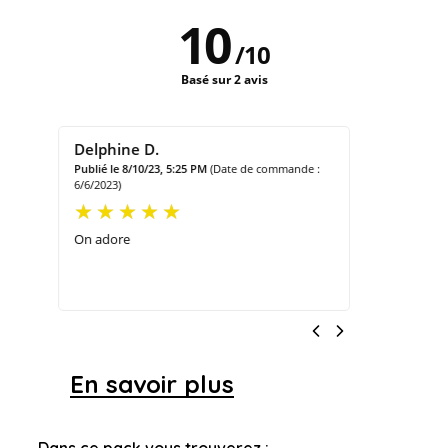
10
/
10
Basé sur 2 avis
Delphine D.
e :
Publié le 8/10/23, 5:25 PM
(Date de commande :
6/6/2023)
On adore
En savoir plus
Dans ce pack vous trouverez :