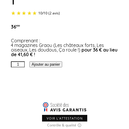
1
36
€00
Comprenant :
4 magazines Graou (Les châteaux forts, Les
oiseaux, Les doudous, Ça roule !)
pour 36 € au lieu
de 41,60 € !
10
/
10
(2 avis)
quantité
Ajouter au panier
de
Pack
Graou
découverte
1
VOIR L'ATTESTATION
Contrôle & qualité