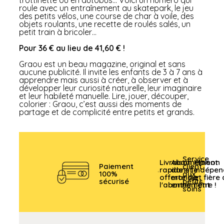
roule avec un entraînement au skatepark, le jeu
des petits vélos, une course de char à voile, des
objets roulants, une recette de roulés salés, un
petit train à bricoler…
P
our 36 € au lieu de 41,60 € !
Graou est un beau magazine, original et sans
aucune publicité. Il invite les enfants de 3 à 7 ans à
apprendre mais aussi à créer, à observer et à
développer leur curiosité naturelle, leur imaginaire
et leur habileté manuelle. Lire, jouer, découper,
colorier : Graou, c’est aussi des moments de
partage et de complicité entre petits et grands.
Service
Livraison
Abonnement
Maison
Paiement
client
rapide et
dans le
indépen
100%
aux
offerte sur
monde
et fière
sécurisé
petits
l'abonnement
entier
l'être !
soins