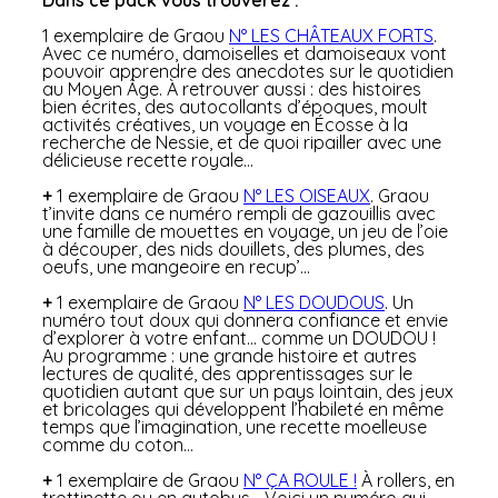
1 exemplaire de Graou
N° LES CHÂTEAUX FORTS
.
Avec ce numéro, damoiselles et damoiseaux vont
pouvoir apprendre des anecdotes sur le quotidien
au Moyen Âge. À retrouver aussi : des histoires
bien écrites, des autocollants d’époques, moult
activités créatives, un voyage en Écosse à la
recherche de Nessie, et de quoi ripailler avec une
délicieuse recette royale…
+
1 exemplaire de Graou
N° LES OISEAUX
. Graou
t’invite dans ce numéro rempli de gazouillis avec
une famille de mouettes en voyage, un jeu de l’oie
à découper, des nids douillets, des plumes, des
oeufs, une mangeoire en recup’…
+
1 exemplaire de Graou
N° LES DOUDOUS
. Un
numéro tout doux qui donnera confiance et envie
d’explorer à votre enfant… comme un DOUDOU !
Au programme : une grande histoire et autres
lectures de qualité, des apprentissages sur le
quotidien autant que sur un pays lointain, des jeux
et bricolages qui développent l’habileté en même
temps que l’imagination, une recette moelleuse
comme du coton…
+
1 exemplaire de Graou
N° ÇA ROULE !
À rollers, en
trottinette ou en autobus… Voici un numéro qui