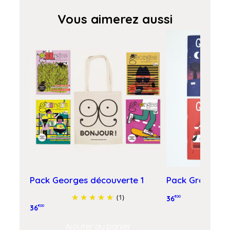
Vous aimerez aussi
Pack Georges découverte 1
Pack Graou dé
(1)
36
€00
36
€00
Ajouter
Ajouter au panier