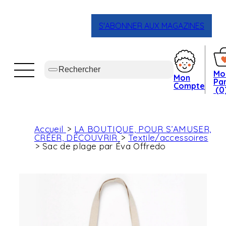
S'ABONNER AUX MAGAZINES
Mo
Mon
Pan
Compte
(0
Accueil
LA BOUTIQUE, POUR S’AMUSER,
CRÉER, DÉCOUVRIR
Textile/accessoires
Sac de plage par Éva Offredo