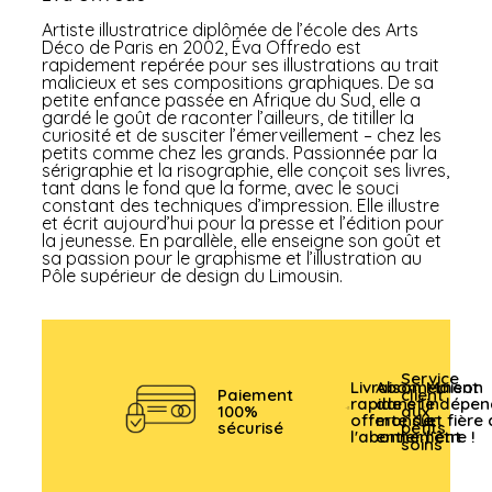
Artiste illustratrice diplômée de l’école des Arts
Déco de Paris en 2002, Éva Offredo est
rapidement repérée pour ses illustrations au trait
malicieux et ses compositions graphiques. De sa
petite enfance passée en Afrique du Sud, elle a
gardé le goût de raconter l’ailleurs, de titiller la
curiosité et de susciter l’émerveillement – chez les
petits comme chez les grands. Passionnée par la
sérigraphie et la risographie, elle conçoit ses livres,
tant dans le fond que la forme, avec le souci
constant des techniques d’impression. Elle illustre
et écrit aujourd’hui pour la presse et l’édition pour
la jeunesse. En parallèle, elle enseigne son goût et
sa passion pour le graphisme et l’illustration au
Pôle supérieur de design du Limousin.
Service
Livraison
Abonnement
Maison
Paiement
client
rapide et
dans le
indépen
100%
aux
offerte sur
monde
et fière
sécurisé
petits
l'abonnement
entier
l'être !
soins