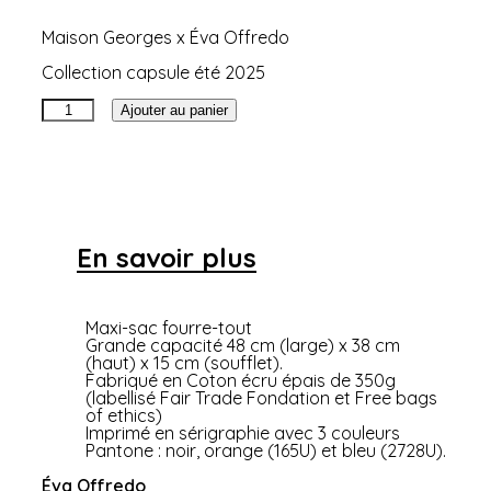
Maison Georges x Éva Offredo
Collection capsule été 2025
quantité
Ajouter au panier
de
Sac
de
plage
par
Éva
Offredo
En savoir plus
Maxi-sac fourre-tout
Grande capacité 48 cm (large) x 38 cm
(haut) x 15 cm (soufflet).
Fabriqué en Coton écru épais de 350g
(labellisé Fair Trade Fondation et Free bags
of ethics)
Imprimé en sérigraphie avec 3 couleurs
Pantone : noir, orange (165U) et bleu (2728U).
Éva Offredo