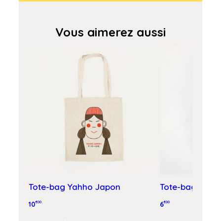
Vous aimerez aussi
Tote-bag Yahho Japon
Tote-bag Grao
10
€00
6
€00