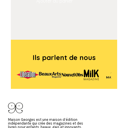
Ajouter au panier
Ajouter
Ils parlent de nous
Maison Georges est une maison d’édition
indépendante qui crée des magazines et des
livres pour enfants, beaux, gais et innovants.