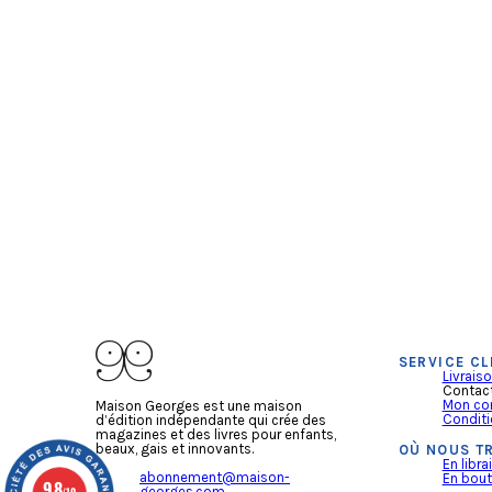
SERVICE CL
Livrais
Contac
Mon co
Maison Georges est une maison
Conditi
d’édition indépendante qui crée des
magazines et des livres pour enfants,
beaux, gais et innovants.
OÙ NOUS T
En librai
abonnement@maison-
En bout
9.8
georges.com
/10