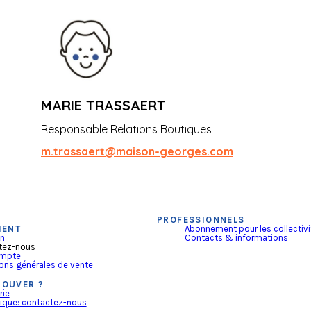
MARIE TRASSAERT
Responsable Relations Boutiques
m.trassaert@maison-georges.com
PROFESSIONNELS
IENT
Abonnement pour les collectivi
on
Contacts & informations
tez-nous
mpte
ons générales de vente
ROUVER ?
rie
ique: contactez-nous