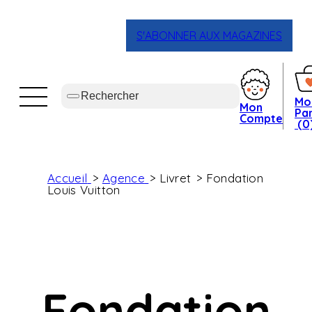
S'ABONNER AUX MAGAZINES
Mo
Mon
Pan
Compte
(0
Accueil
Agence
Livret
Fondation
Louis Vuitton
Fondation