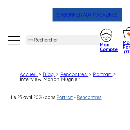
S'ABONNER AUX MAGAZINES
Mo
Mon
Pan
Compte
(0
Accueil
Blog
Rencontres
Portrait
Interview Manon Mugnier
Le
23 avril 2026
dans
Portrait
-
Rencontres