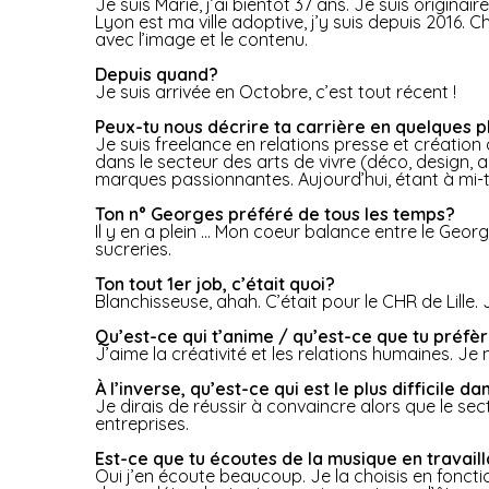
Je suis Marie, j’ai bientôt 37 ans. Je suis origina
Lyon est ma ville adoptive, j’y suis depuis 2016. 
avec l’image et le contenu.
Depuis quand?
Je suis arrivée en Octobre, c’est tout récent !
Peux-tu nous décrire ta carrière en quelques 
Je suis freelance en relations presse et créatio
dans le secteur des arts de vivre (déco, design, 
marques passionnantes. Aujourd’hui, étant à mi-t
Ton n° Georges préféré de tous les temps?
Il y en a plein … Mon coeur balance entre le Georg
sucreries.
Ton tout 1er job, c’était quoi?
Blanchisseuse, ahah. C’était pour le CHR de Lille.
Qu’est-ce qui t’anime / qu’est-ce que tu préfèr
J’aime la créativité et les relations humaines. Je
À l’inverse, qu’est-ce qui est le plus difficile da
Je dirais de réussir à convaincre alors que le se
entreprises.
Est-ce que tu écoutes de la musique en travailla
Oui j’en écoute beaucoup. Je la choisis en foncti