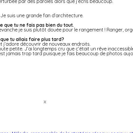
rturbée par des paroles alors que j’écris beaucoup.
e suis une grande fan d’architecture.
e que tu ne fais pas bien du tout.
revanche je suis plutôt douée pour le rangement ! Ranger, orga
que tu allais faire plus tard?
e et j’adore découvrir de nouveaux endroits.
te petite. J’ai longtemps cru que c’était un rêve inaccessibl
n’est jamais trop tard puisque je fais beaucoup de photos aujo