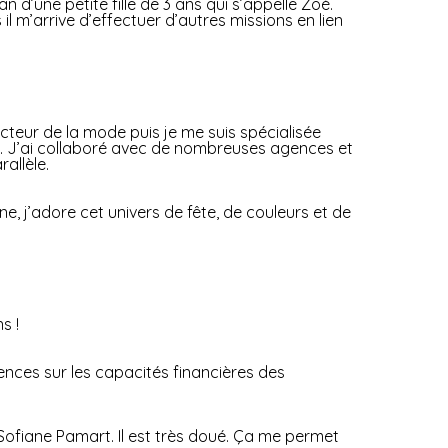
n d’une petite fille de 3 ans qui s’appelle Zoé.
il m’arrive d’effectuer d’autres missions en lien
cteur de la mode puis je me suis spécialisée
que. J’ai collaboré avec de nombreuses agences et
allèle.
ne, j’adore cet univers de fête, de couleurs et de
s !
uences sur les capacités financières des
 Sofiane Pamart. Il est très doué. Ça me permet