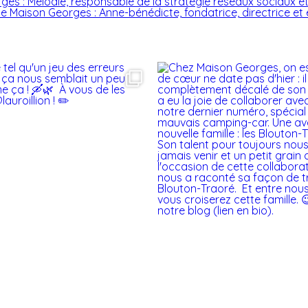
ges : Mélodie, responsable de la stratégie réseaux sociaux e
e Maison Georges : Anne-bénédicte, fondatrice, directrice et 