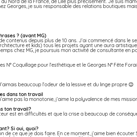
ire du Nord de la France, de Lille plus précisément. Je suis mama
Chez Georges, je suis responsable des relations boutiques mais 
phrases ? (avant MG)
n de contenus depuis plus de 10 ans. J’ai commencé dans le se
architecture et kids) tous les projets ayant une aura artisti
emps chez MG, je poursuis mon activité de consultante en par
es N° Coquillage pour l’esthétique et le Georges N° Fête Forai
 J’aimais beaucoup l’odeur de la lessive et du linge propre 😉
es dans ton travail
 n’aime pas la monotonie, j’aime la polyvalence de mes mission
ns ton travail?
cteur est en difficultés et que la crise a beaucoup de conséq
nt? Si oui, quoi?
on de ce que je dois faire. En ce moment, j’aime bien écouter