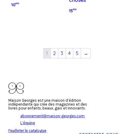
10
€00
15
€00
Ajouter au panier
Ajouter au panier
1
2
3
4
5
→
Maison Georges est une maison d’édition
indépendante qui crée des magazines et des
livres pour enfants, beaux, gais et innovants.
abonnement@maison-georges.com
L’équipe
Feuilleter le catalogue