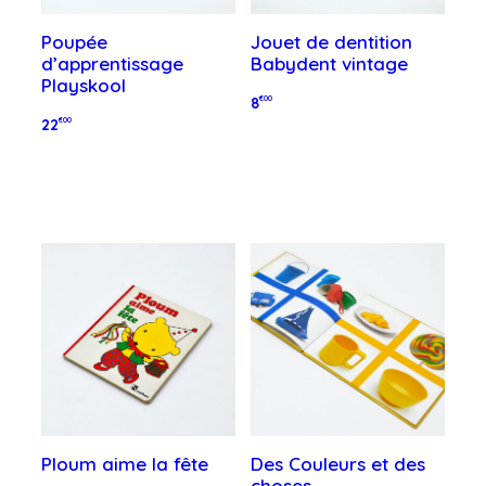
Poupée
Jouet de dentition
d’apprentissage
Babydent vintage
Playskool
8
€00
22
€00
Ajouter au panier
Ajouter au panier
Ploum aime la fête
Des Couleurs et des
choses