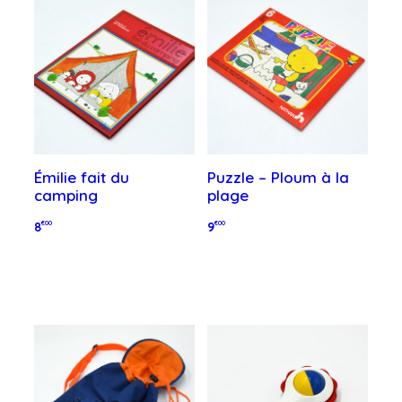
Émilie fait du
Puzzle – Ploum à la
camping
plage
8
€00
9
€00
Ajouter au panier
Ajouter au panier