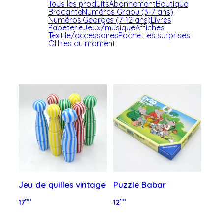
Tous les produits
Abonnement
Boutique
Brocante
Numéros Graou (3-7 ans)
Numéros Georges (7-12 ans)
Livres
Papeterie
Jeux/musique
Affiches
Textile/accessoires
Pochettes surprises
Offres du moment
Jeu de quilles vintage
Puzzle Babar
17
€00
12
€00