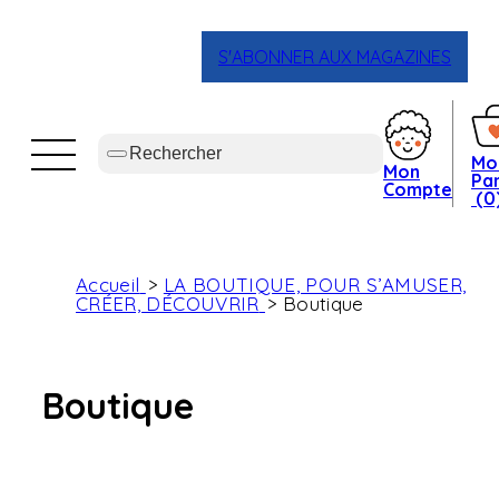
S'ABONNER AUX MAGAZINES
Mo
Mon
Pan
Compte
(0
Accueil
LA BOUTIQUE, POUR S’AMUSER,
CRÉER, DÉCOUVRIR
Boutique
Boutique