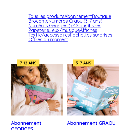
Tous les produits
Abonnement
Boutique
Brocante
Numéros Graou (3-7 ans)
Numéros Georges (7-12 ans)
Livres
Papeterie
Jeux/musique
Affiches
Textile/accessoires
Pochettes surprises
Offres du moment
7-12 ANS
3-7 ANS
Abonnement
Abonnement GRAOU
GEORGES