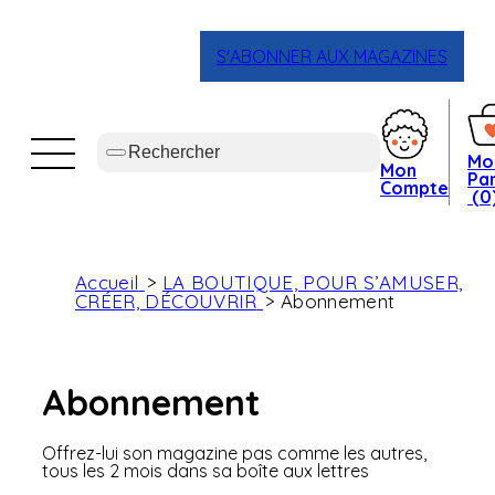
S'ABONNER AUX MAGAZINES
Mo
Mon
Pan
Compte
(0
Accueil
LA BOUTIQUE, POUR S’AMUSER,
CRÉER, DÉCOUVRIR
Abonnement
Abonnement
Offrez-lui son magazine pas comme les autres,
tous les 2 mois dans sa boîte aux lettres