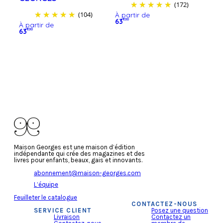
(172)
(104)
À partir de
63
€00
À partir de
Ce
63
€00
produit
Découvrir
Ce
a
produit
Découvrir
plusieurs
a
variations.
plusieurs
Les
variations.
options
Les
peuvent
options
être
peuvent
choisies
être
sur
choisies
la
sur
page
la
du
page
produit
du
Maison Georges est une maison d’édition
produit
indépendante qui crée des magazines et des
livres pour enfants, beaux, gais et innovants.
abonnement@maison-georges.com
L’équipe
Feuilleter le catalogue
CONTACTEZ-NOUS
SERVICE CLIENT
Posez une question
Livraison
Contactez un