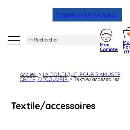
S'ABONNER AUX MAGAZINES
Mo
Mon
Pan
Compte
(0
Accueil
LA BOUTIQUE, POUR S’AMUSER,
CRÉER, DÉCOUVRIR
Textile/accessoires
Textile/accessoires