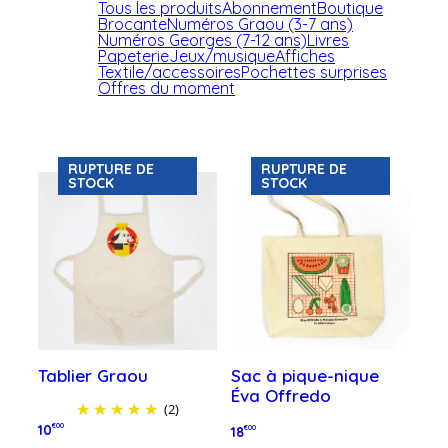
Tous les produits
Abonnement
Boutique
Brocante
Numéros Graou (3-7 ans)
Numéros Georges (7-12 ans)
Livres
Papeterie
Jeux/musique
Affiches
Textile/accessoires
Pochettes surprises
Offres du moment
RUPTURE DE
RUPTURE DE
STOCK
STOCK
Tablier Graou
Sac à pique-nique
Éva Offredo
(2)
10
€00
18
€00