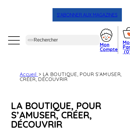
S'ABONNER AUX MAGAZINES
Mo
Mon
Pan
Compte
(0
Accueil
LA BOUTIQUE, POUR S’AMUSER,
CRÉER, DÉCOUVRIR
LA BOUTIQUE, POUR
S’AMUSER, CRÉER,
DÉCOUVRIR