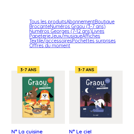
Tous les produits
Abonnement
Boutique
Brocante
Numéros Graou (3-7 ans)
Numéros Georges (7-12 ans)
Livres
Papeterie
Jeux/musique
Affiches
Textile/accessoires
Pochettes surprises
Offres du moment
3-7 ANS
3-7 ANS
N° La cuisine
N° Le ciel