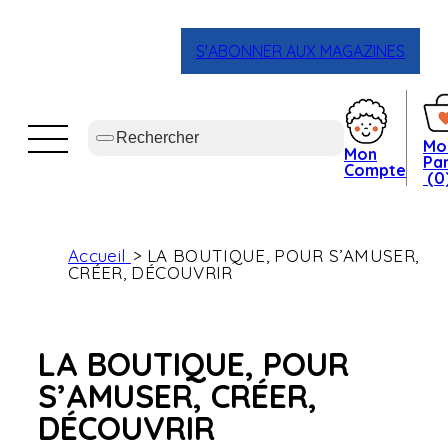
S'ABONNER AUX MAGAZINES
Mo
Mon
Pan
Compte
(0
Accueil
LA BOUTIQUE, POUR S’AMUSER,
CRÉER, DÉCOUVRIR
LA BOUTIQUE, POUR
S’AMUSER, CRÉER,
DÉCOUVRIR