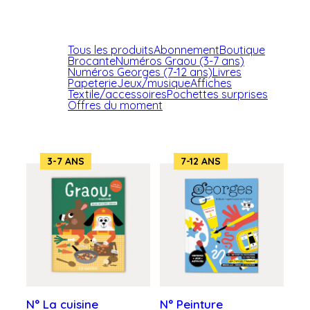
Tous les produits
Abonnement
Boutique
Brocante
Numéros Graou (3-7 ans)
Numéros Georges (7-12 ans)
Livres
Papeterie
Jeux/musique
Affiches
Textile/accessoires
Pochettes surprises
Offres du moment
3-7 ANS
7-12 ANS
N° La cuisine
N° Peinture