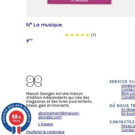
N° La musique
(1)
9
€90
Lire la suite
SERVICE CL
Livrais
Contac
Mon co
Maison Georges est une maison
Conditi
d’édition indépendante qui crée des
magazines et des livres pour enfants,
beaux, gais et innovants.
OÙ NOUS T
En librai
abonnement@maison-
En bout
9.8
georges.com
/10
938 avis
CONTACTEZ
L’équipe
Posez u
Contact
Feuilleter le catalogue