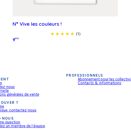
N° Vive les couleurs !
(1)
9
€90
Lire la suite
PROFESSIONNELS
IENT
Abonnement pour les collectivi
on
Contacts & informations
tez-nous
mpte
ons générales de vente
ROUVER ?
rie
ique: contactez-nous
-NOUS
ne question
ez un membre de l’équipe