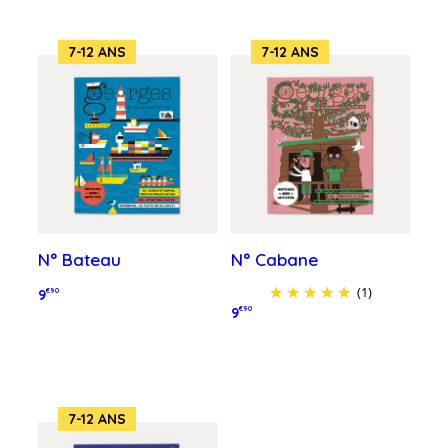
7-12 ANS
7-12 ANS
N° Bateau
N° Cabane
(1)
9
€90
9
€90
Ajouter au panier
Ajouter au panier
7-12 ANS