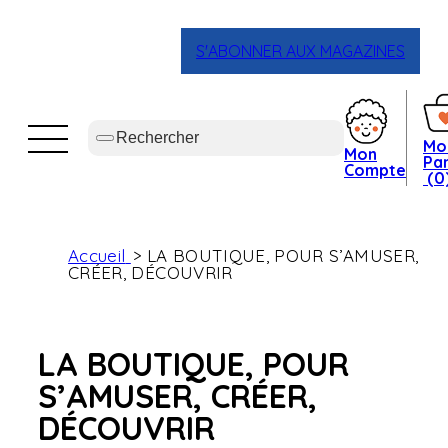
S'ABONNER AUX MAGAZINES
Mo
Mon
Pan
Compte
(0
Accueil
LA BOUTIQUE, POUR S’AMUSER,
CRÉER, DÉCOUVRIR
LA BOUTIQUE, POUR
S’AMUSER, CRÉER,
DÉCOUVRIR