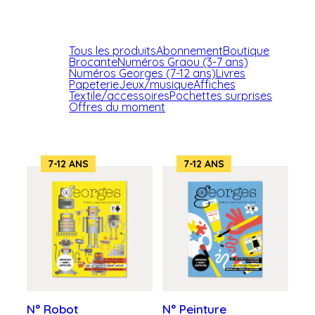
Tous les produits
Abonnement
Boutique
Brocante
Numéros Graou (3-7 ans)
Numéros Georges (7-12 ans)
Livres
Papeterie
Jeux/musique
Affiches
Textile/accessoires
Pochettes surprises
Offres du moment
7-12 ANS
7-12 ANS
N° Robot
N° Peinture