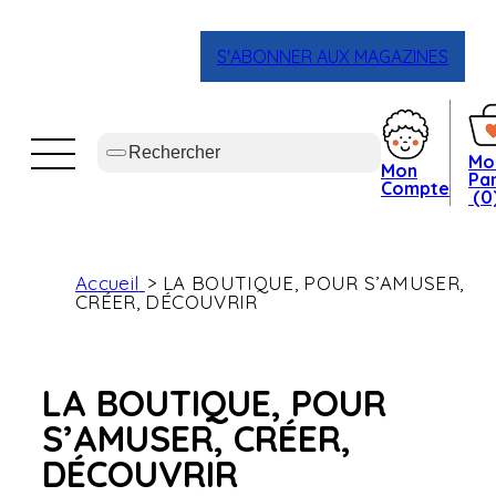
S'ABONNER AUX MAGAZINES
Mo
Mon
Pan
Compte
(0
Accueil
LA BOUTIQUE, POUR S’AMUSER,
CRÉER, DÉCOUVRIR
LA BOUTIQUE, POUR
S’AMUSER, CRÉER,
DÉCOUVRIR