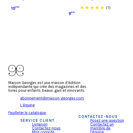
(1)
10
€90
9
€90
Ajouter au panier
Ajouter au panier
Maison Georges est une maison d’édition
indépendante qui crée des magazines et des
livres pour enfants, beaux, gais et innovants.
abonnement@maison-georges.com
L’équipe
Feuilleter le catalogue
CONTACTEZ-NOUS
SERVICE CLIENT
Posez une question
Livraison
Contactez un
Contactez-nous
membre de
Mon compte
l’équipe