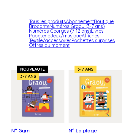
Tous les produits
Abonnement
Boutique
Brocante
Numéros Graou (3-7 ans)
Numéros Georges (7-12 ans)
Livres
Papeterie
Jeux/musique
Affiches
Textile/accessoires
Pochettes surprises
Offres du moment
NOUVEAUTÉ
3-7 ANS
3-7 ANS
N° Gym
N° La plage