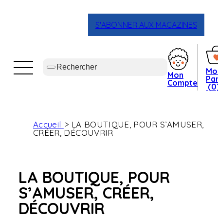
S'ABONNER AUX MAGAZINES
Mo
Mon
Pan
Compte
(0
Accueil
LA BOUTIQUE, POUR S’AMUSER,
CRÉER, DÉCOUVRIR
LA BOUTIQUE, POUR
S’AMUSER, CRÉER,
DÉCOUVRIR