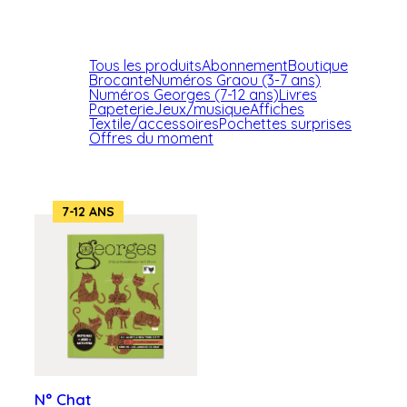
Tous les produits
Abonnement
Boutique
Brocante
Numéros Graou (3-7 ans)
Numéros Georges (7-12 ans)
Livres
Papeterie
Jeux/musique
Affiches
Textile/accessoires
Pochettes surprises
Offres du moment
7-12 ANS
N° Chat