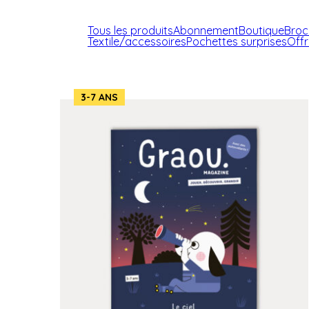
Tous les produits
Abonnement
Boutique
Broc
Textile/accessoires
Pochettes surprises
Off
3-7 ANS