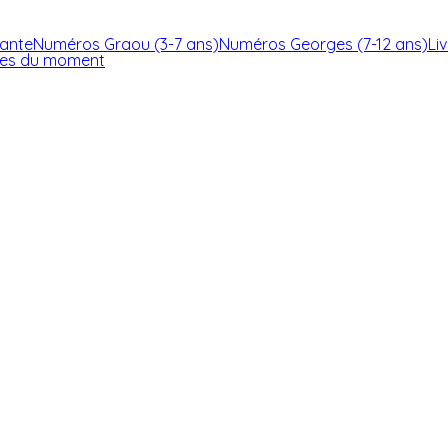
ante
Numéros Graou (3-7 ans)
Numéros Georges (7-12 ans)
Li
res du moment