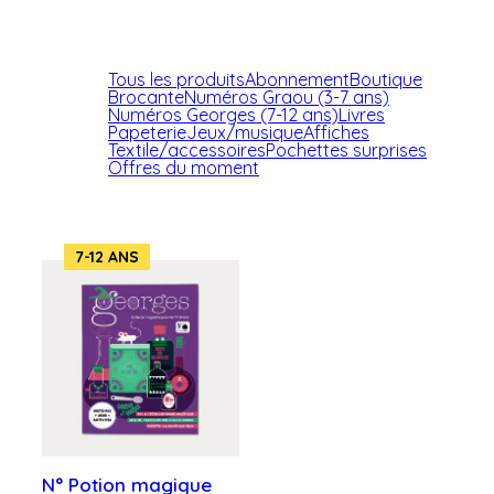
Tous les produits
Abonnement
Boutique
Brocante
Numéros Graou (3-7 ans)
Numéros Georges (7-12 ans)
Livres
Papeterie
Jeux/musique
Affiches
Textile/accessoires
Pochettes surprises
Offres du moment
7-12 ANS
N° Potion magique