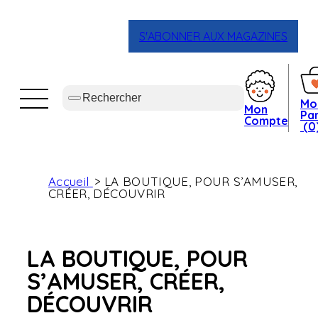
S'ABONNER AUX MAGAZINES
Mo
Mon
Pan
Compte
(0
Accueil
LA BOUTIQUE, POUR S’AMUSER,
CRÉER, DÉCOUVRIR
LA BOUTIQUE, POUR
S’AMUSER, CRÉER,
DÉCOUVRIR