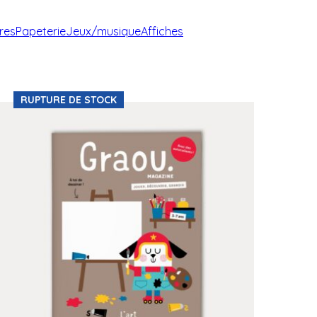
vres
Papeterie
Jeux/musique
Affiches
RUPTURE DE STOCK