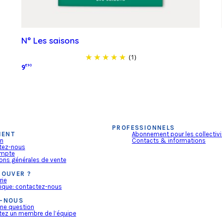
N° Les saisons
(1)
9
€90
Lire la suite
PROFESSIONNELS
IENT
Abonnement pour les collectivi
on
Contacts & informations
tez-nous
mpte
ons générales de vente
ROUVER ?
rie
ique: contactez-nous
-NOUS
ne question
ez un membre de l’équipe