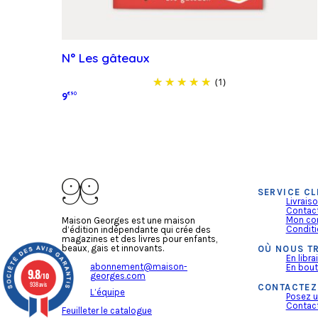
N° Les gâteaux
(1)
9
€90
Lire la suite
SERVICE CL
Livrais
Contac
Mon co
Maison Georges est une maison
Conditi
d’édition indépendante qui crée des
magazines et des livres pour enfants,
beaux, gais et innovants.
OÙ NOUS T
En librai
abonnement@maison-
En bout
9.8
georges.com
/10
938 avis
CONTACTEZ
L’équipe
Posez u
Contact
Feuilleter le catalogue