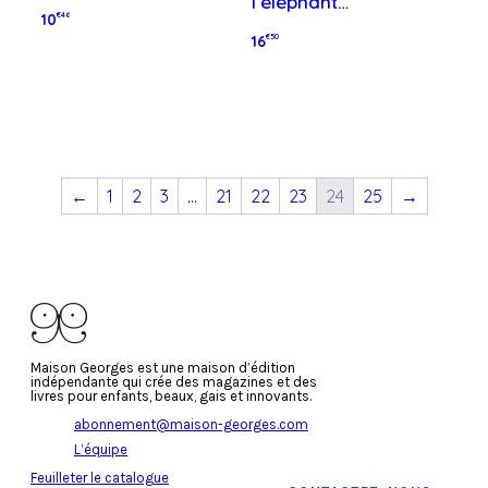
l’éléphant…
10
€46
16
€50
Lire la suite
Lire la suite
←
1
2
3
…
21
22
23
24
25
→
Maison Georges est une maison d’édition
indépendante qui crée des magazines et des
livres pour enfants, beaux, gais et innovants.
abonnement@maison-georges.com
L’équipe
Feuilleter le catalogue