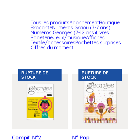
Tous les produits
Abonnement
Boutique
Brocante
Numéros Graou (3-7 ans)
Numéros Georges (7-12 ans)
Livres
Papeterie
Jeux/musique
Affiches
Textile/accessoires
Pochettes surprises
Offres du moment
RUPTURE DE
RUPTURE DE
STOCK
STOCK
Compil’ N°2
N° Pop