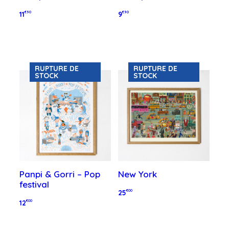
11
€90
9
€90
Lire la suite
Lire la suite
RUPTURE DE
RUPTURE DE
STOCK
STOCK
Panpi & Gorri – Pop
New York
festival
25
€00
12
€00
Lire la suite
Lire la suite