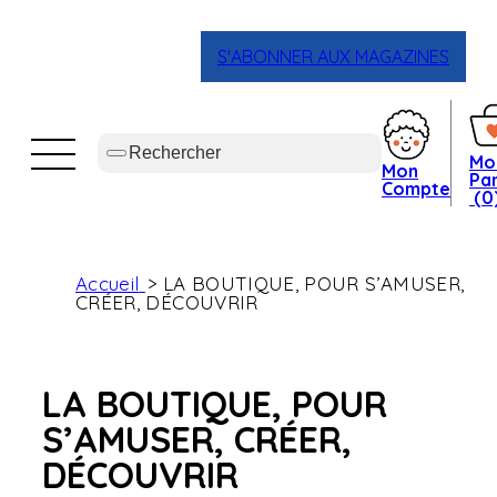
S'ABONNER AUX MAGAZINES
Mo
Mon
Pan
Compte
(0
Accueil
LA BOUTIQUE, POUR S’AMUSER,
CRÉER, DÉCOUVRIR
LA BOUTIQUE, POUR
S’AMUSER, CRÉER,
DÉCOUVRIR